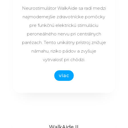
Neurostimulátor WalkAide sa radí medzi
najmodernejšie zdravotnícke pomôcky
pre funkčnú elektrickú stimuláciu
peroneálného nervu pri centrálnych
parézach. Tento unikátny prístroj znižuje
námahu, riziko pádov a zvyšuje
vytrvalosť pri chôdzi.
viac
WalkAide II