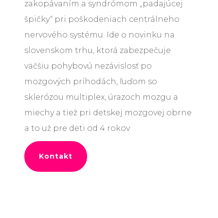
zakopávaním a syndrómom „padajúcej
špičky“ pri poškodeniach centrálneho
nervového systému. Ide o novinku na
slovenskom trhu, ktorá zabezpečuje
väčšiu pohybovú nezávislosť po
mozgových príhodách, ľuďom so
sklerózou multiplex, úrazoch mozgu a
miechy a tiež pri detskej mozgovej obrne
a to už pre deti od 4 rokov.
Kontakt