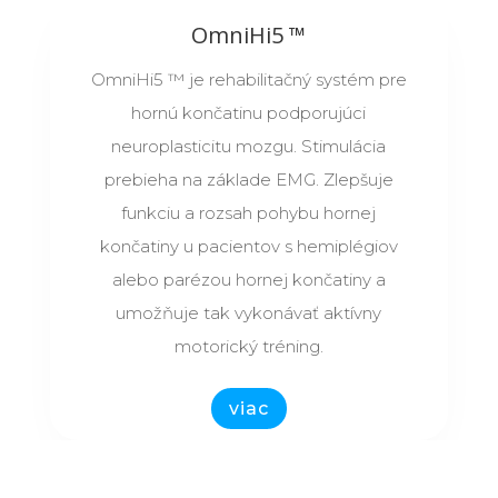
OmniHi5 ™
OmniHi5 ™ je rehabilitačný systém pre
hornú končatinu podporujúci
neuroplasticitu mozgu. Stimulácia
prebieha na základe EMG. Zlepšuje
funkciu a rozsah pohybu hornej
končatiny u pacientov s hemiplégiov
alebo parézou hornej končatiny a
umožňuje tak vykonávať aktívny
motorický tréning.
viac